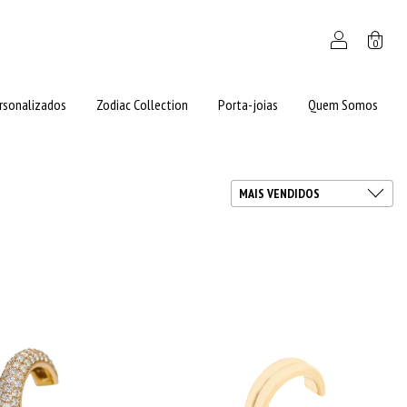
0
rsonalizados
Zodiac Collection
Porta-joias
Quem Somos